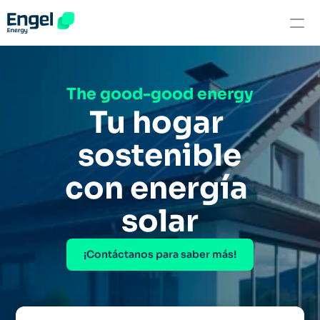
Hogares
The good-good energy
Empresas
Tu hogar 
900670330
sostenible
con energía 
solar
¡Contáctanos para saber más!